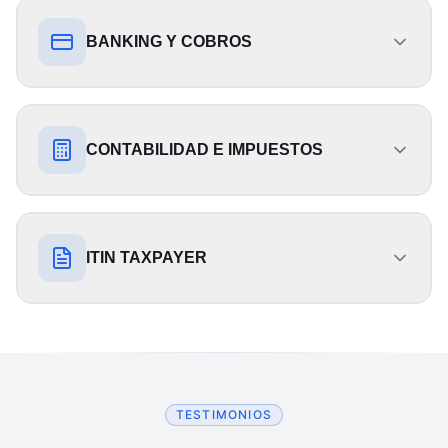
¿Puedo abrir una empresa en EE.UU. sin
BANKING Y COBROS
ser residente?
¿Cuánto tiempo toma registrar una LLC?
¿Puedo abrir una cuenta bancaria sin
CONTABILIDAD E IMPUESTOS
viajar a EE.UU.?
¿Qué diferencia hay entre LLC y
Corporation?
¿Qué documentos necesito para la cuenta
¿Las LLC pagan impuestos en Estados
bancaria?
ITIN TAXPAYER
Unidos?
¿En qué estado debería registrar mi
empresa?
¿Puedo recibir pagos internacionales?
¿Qué declaraciones debe presentar mi
¿Qué es el ITIN y para qué sirve?
empresa?
¿Necesito viajar a Estados Unidos para el
¿Cuánto tiempo toma abrir la cuenta?
proceso?
TESTIMONIOS
¿Cómo puedo obtener el ITIN?
¿Necesito un contador especializado?